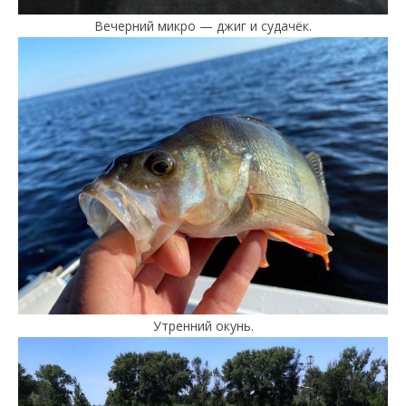
Вечерний микро — джиг и судачёк.
Утренний окунь.