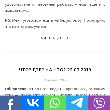
удовольствие от весенней рыбалки. А если ещё и с
шашлычком…
P.S. Меня уговорили ехать на белую рыбу. Посмотрим,
что из этого получится.
ЧИТАТЬ ДАЛЕЕ
ЧТО? ГДЕ? НА ЧТО? 22.03.2019
22 марта 2019
Обновлено! 11:58.
Пока вода не прогрелась, основная
тема — Вимба. Уже ловится. Лиелупе, Ванета, Салаца и
т.д.. Пока больше в низовьях. Снег и лёд тает. На
большинстве рек мутная вода и сильное течение.