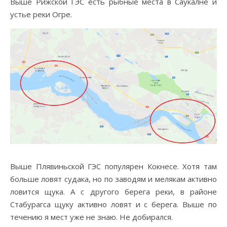
Выше Рижской ГЭС есть рыбные места в Саукалне и
устье реки Огре.
Выше Плявиньской ГЭС популярен Кокнесе. Хотя там
больше ловят судака, но по заводям и мелякам активно
ловится щука. А с другого берега реки, в районе
Стабурагса щуку активно ловят и с берега. Выше по
течению я мест уже не знаю. Не добирался.