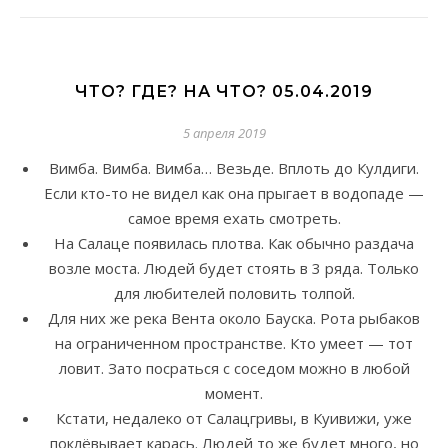
ЧТО? ГДЕ? НА ЧТО? 05.04.2019
5 апреля 2019
Вимба. Вимба. Вимба… Везьде. Вплоть до Кулдиги.
Если кто-то не видел как она прыгает в водопаде —
самое время ехать смотреть.
На Салаце появилась плотва. Как обычно раздача
возле моста. Людей будет стоять в 3 ряда. Только
для любителей половить толпой.
Для них же река Вента около Бауска. Рота рыбаков
на ограниченном пространстве. Кто умеет — тот
ловит. Зато посраться с соседом можно в любой
момент.
Кстати, недалеко от Салацгривы, в Куивижи, уже
поклёвывает карась. Людей то же будет много, но