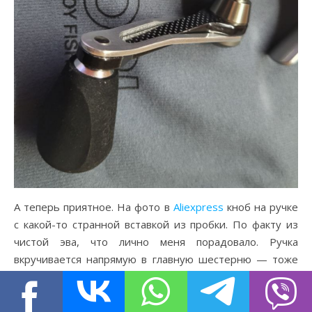
А теперь приятное. На фото в
Aliexpress
кноб на ручке
с какой-то странной вставкой из пробки. По факту из
чистой эва, что лично меня порадовало. Ручка
вкручивается напрямую в главную шестерню — тоже
большой плюс. Ручка «переламывается» если немного
выкрутить. Как я понимаю, это для более удобной
транспортировки. Сомнительное изобретение, но