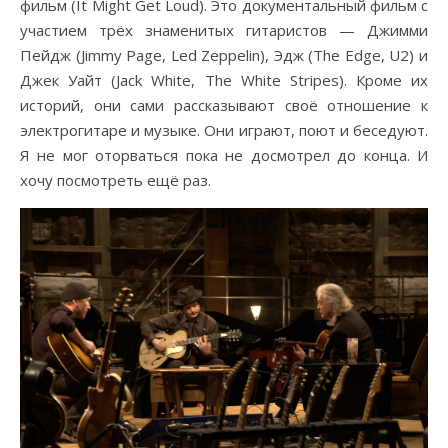
фильм (It Might Get Loud). Это документальный фильм с
участием трёх знаменитых гитаристов — Джимми
Пейдж (Jimmy Page, Led Zeppelin), Эдж (The Edge, U2) и
Джек Уайт (Jack White, The White Stripes). Кроме их
историй, они сами рассказывают своё отношение к
электрогитаре и музыке. Они играют, поют и беседуют.
Я не мог оторваться пока не досмотрел до конца. И
хочу посмотреть ещё раз.