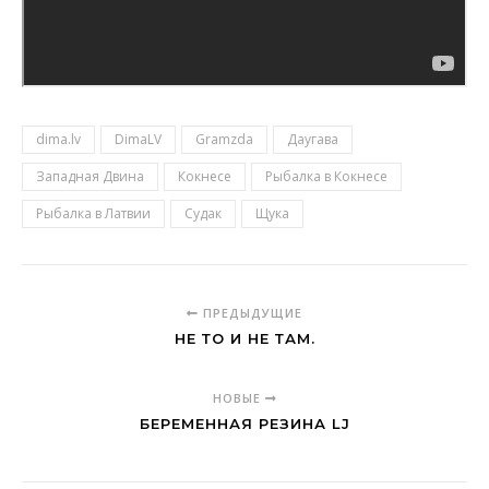
dima.lv
DimaLV
Gramzda
Даугава
Западная Двина
Кокнесе
Рыбалка в Кокнесе
Рыбалка в Латвии
Судак
Щука
ПРЕДЫДУЩИЕ
НЕ ТО И НЕ ТАМ.
НОВЫЕ
БЕРЕМЕННАЯ РЕЗИНА LJ